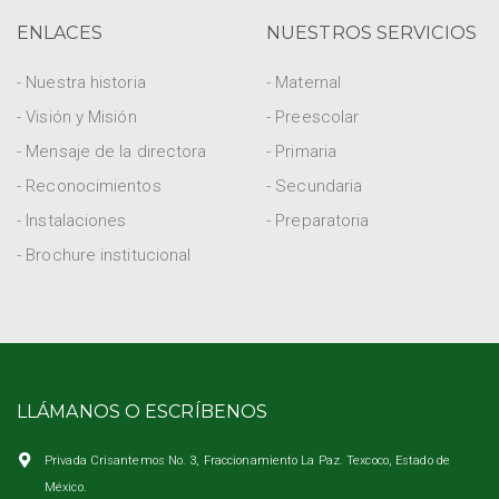
ENLACES
NUESTROS SERVICIOS
- Nuestra historia
- Maternal
- Visión y Misión
- Preescolar
- Mensaje de la directora
- Primaria
- Reconocimientos
- Secundaria
- Instalaciones
- Preparatoria
- Brochure institucional
LLÁMANOS O ESCRÍBENOS
Privada Crisantemos No. 3, Fraccionamiento La Paz. Texcoco, Estado de
México.