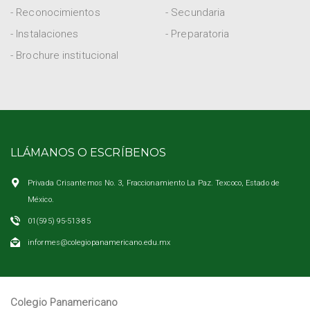
- Reconocimientos
- Secundaria
- Instalaciones
- Preparatoria
- Brochure institucional
LLÁMANOS O ESCRÍBENOS
Privada Crisantemos No. 3, Fraccionamiento La Paz. Texcoco, Estado de
México.
01(595) 95-513-85
informes@colegiopanamericano.edu.mx
Colegio Panamericano