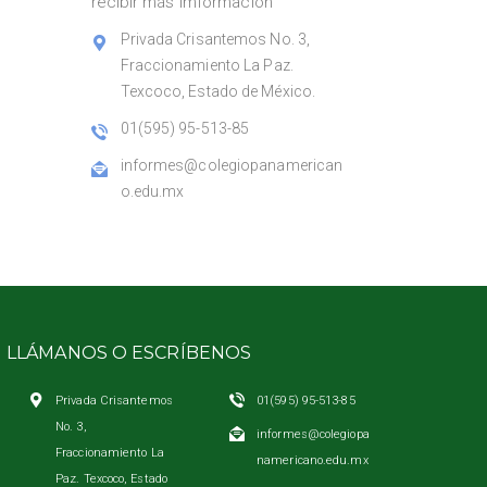
recibir más imformación
Privada Crisantemos No. 3,
Fraccionamiento La Paz.
Texcoco, Estado de México.
01(595) 95-513-85
informes@colegiopanamerican
o.edu.mx
LLÁMANOS O ESCRÍBENOS
Privada Crisantemos
01(595) 95-513-85
No. 3,
informes@colegiopa
Fraccionamiento La
namericano.edu.mx
Paz. Texcoco, Estado